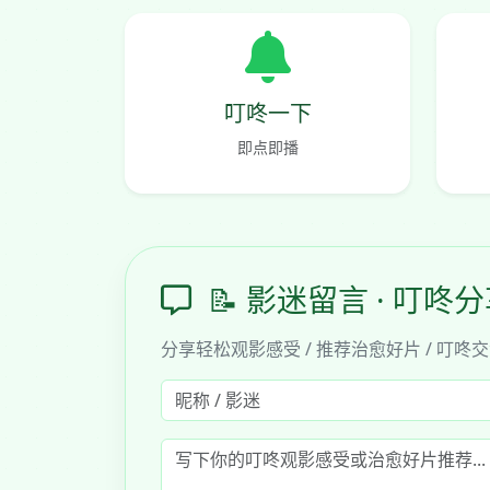
叮咚一下
即点即播
📝 影迷留言 · 叮咚
分享轻松观影感受 / 推荐治愈好片 / 叮咚