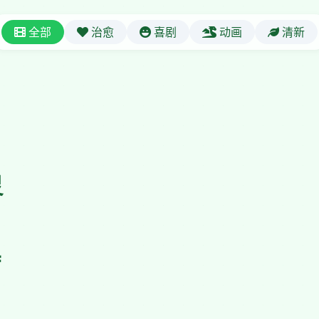
全部
治愈
喜剧
动画
清新
目
灵
待