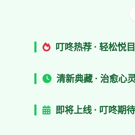
叮咚热荐 · 轻松悦
清新典藏 · 治愈心
即将上线 · 叮咚期