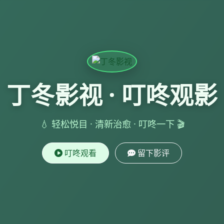
丁冬影视 · 叮咚观影
💧 轻松悦目 · 清新治愈 · 叮咚一下 🎬
叮咚观看
留下影评